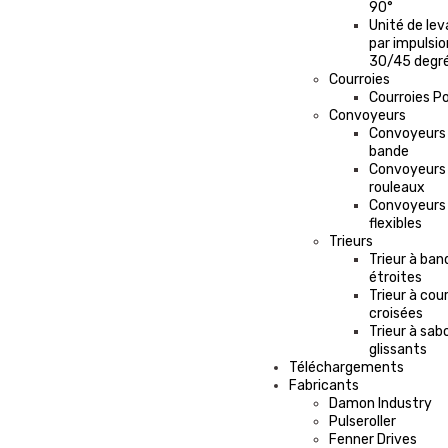
90°
Unité de le
par impulsio
30/45 degr
Courroies
Courroies P
Convoyeurs
Convoyeurs
bande
Convoyeurs
rouleaux
Convoyeurs
flexibles
Trieurs
Trieur à ban
étroites
Trieur à cou
croisées
Trieur à sab
glissants
Téléchargements
Fabricants
Damon Industry
Pulseroller
Fenner Drives