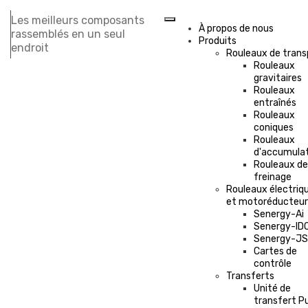
Les meilleurs composants
À propos de nous
rassemblés en un seul
Produits
endroit
Rouleaux de trans
Rouleaux
gravitaires
Rouleaux
entraînés
Rouleaux
coniques
Rouleaux
d'accumula
Rouleaux de
freinage
Rouleaux électriq
et motoréducteur
Senergy-Ai
Senergy-ID
Senergy-J
Cartes de
contrôle
Transferts
Unité de
transfert P