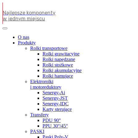
Najlepsze komponenty
w jednym miejscu
O nas
Produkty
Rolki transportowe
Rolki grawitacyjne
Rolki napędzane
Rolki stożkowe
Rolki akumulacyjne
Rolki hamujące
Elektrorolki
i motoreduktory
Senergy-Ai
Senergy-JST
Senergy-IDC
Karty sterujące
Transfery
PDU 90°
PPU 30°/45°
PASKI
Paski Poly-V