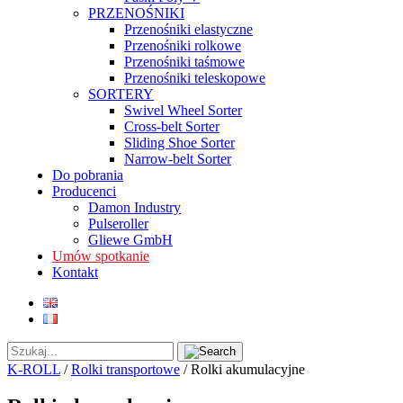
PRZENOŚNIKI
Przenośniki elastyczne
Przenośniki rolkowe
Przenośniki taśmowe
Przenośniki teleskopowe
SORTERY
Swivel Wheel Sorter
Cross-belt Sorter
Sliding Shoe Sorter
Narrow-belt Sorter
Do pobrania
Producenci
Damon Industry
Pulseroller
Gliewe GmbH
Umów spotkanie
Kontakt
K-ROLL
/
Rolki transportowe
/
Rolki akumulacyjne