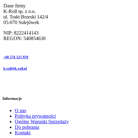
Dane firmy
K-Roll sp. z o.o.
ul. Trakt Brzeski 142/4
05-070 Sulejówek
NIP: 8222414143
REGON: 540854630
+48 576 525 959
k-roll@k-roll.pl
Informacje
O nas
Polityka prywatności
Ogólne Warunki Sprzedaży
Do pobrania
Kontakt