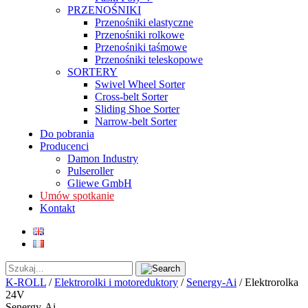
PRZENOŚNIKI
Przenośniki elastyczne
Przenośniki rolkowe
Przenośniki taśmowe
Przenośniki teleskopowe
SORTERY
Swivel Wheel Sorter
Cross-belt Sorter
Sliding Shoe Sorter
Narrow-belt Sorter
Do pobrania
Producenci
Damon Industry
Pulseroller
Gliewe GmbH
Umów spotkanie
Kontakt
K-ROLL
/
Elektrorolki i motoreduktory
/
Senergy-Ai
/
Elektrorolka
24V
Senergy-Ai