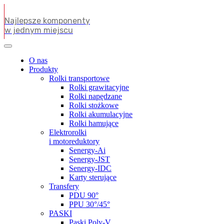
Najlepsze komponenty
w jednym miejscu
O nas
Produkty
Rolki transportowe
Rolki grawitacyjne
Rolki napędzane
Rolki stożkowe
Rolki akumulacyjne
Rolki hamujące
Elektrorolki
i motoreduktory
Senergy-Ai
Senergy-JST
Senergy-IDC
Karty sterujące
Transfery
PDU 90°
PPU 30°/45°
PASKI
Paski Poly-V