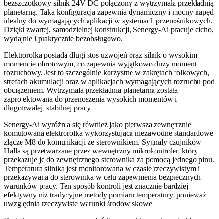
bezszczotkowy silnik 24V DC połączony z wytrzymałą przekładnią
planetarną. Taka konfiguracja zapewnia dynamiczny i mocny napęd
idealny do wymagających aplikacji w systemach przenośnikowych.
Dzięki zwartej, samodzielnej konstrukcji, Senergy-Ai pracuje cicho,
wydajnie i praktycznie bezobsługowo.
Elektrorolka posiada długi stos uzwojeń oraz silnik o wysokim
momencie obrotowym, co zapewnia wyjątkowo duży moment
rozruchowy. Jest to szczególnie korzystne w zakrętach rolkowych,
strefach akumulacji oraz w aplikacjach wymagających rozruchu pod
obciążeniem. Wytrzymała przekładnia planetarna została
zaprojektowana do przenoszenia wysokich momentów i
długotrwałej, stabilnej pracy.
Senergy-Ai wyróżnia się również jako pierwsza zewnętrznie
komutowana elektrorolka wykorzystująca niezawodne standardowe
złącze M8 do komunikacji ze sterownikiem. Sygnały czujników
Halla są przetwarzane przez wewnętrzny mikrokontroler, który
przekazuje je do zewnętrznego sterownika za pomocą jednego pinu.
Temperatura silnika jest monitorowana w czasie rzeczywistym i
przekazywana do sterownika w celu zapewnienia bezpiecznych
warunków pracy. Ten sposób kontroli jest znacznie bardziej
efektywny niż tradycyjne metody pomiaru temperatury, ponieważ
uwzględnia rzeczywiste warunki środowiskowe.