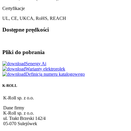
Certyfikacje
UL, CE, UKCA, RoHS, REACH
Dostępne prędkości
Pliki do pobrania
Senergy Ai
Warianty elektrorolek
Definicja numeru katalogowego
K-ROLL
K-Roll sp. z o.o.
Dane firmy
K-Roll sp. z o.o.
ul. Trakt Brzeski 142/4
05-070 Sulejówek