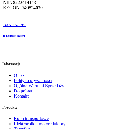
NIP: 8222414143
REGON: 540854630
+48 576 525 959
k-roll@k-roll.pl
Informacje
O nas
Polityka prywatności
Ogólne Warunki Sprzedaży
Do pobrania
Kontakt
Produkty
Rolki transportowe
Elektrorolki i motoreduktory
Transfery