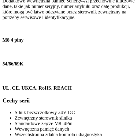
Dodatkowo wewnętrzna pamięć Senergy-Ai przechowuje kluczowe
dane, takie jak numer seryjny, numer artykułu oraz datę produkcji,
które mogą być łatwo odczytane przez sterownik zewnętrzny na
potrzeby serwisowe i identyfikacyjne.
M8 4 piny
54/66/69K
UL, CE, UKCA, RoHS, REACH
Cechy serii
Silnik bezszczotkowy 24V DC
Zewnętrzny sterownik silnika
Standardowe złącze M8–4Pin
Wewnętrzna pamięć danych
Wszechstronna zdalna kontrola i diagnostyka