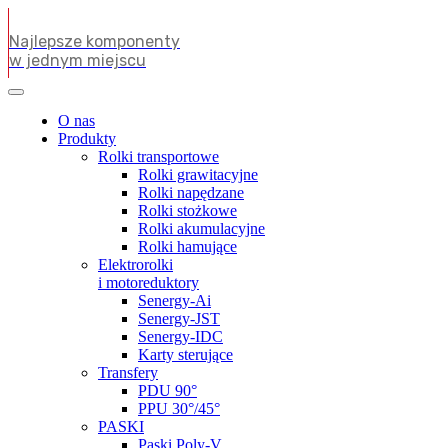
Najlepsze komponenty
w jednym miejscu
O nas
Produkty
Rolki transportowe
Rolki grawitacyjne
Rolki napędzane
Rolki stożkowe
Rolki akumulacyjne
Rolki hamujące
Elektrorolki
i motoreduktory
Senergy-Ai
Senergy-JST
Senergy-IDC
Karty sterujące
Transfery
PDU 90°
PPU 30°/45°
PASKI
Paski Poly-V