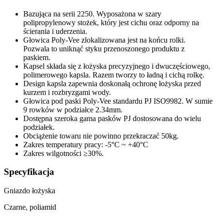
Bazująca na serii 2250. Wyposażona w szary
polipropylenowy stożek, który jest cichu oraz odporny na
ścierania i uderzenia.
Głowica Poly-Vee zlokalizowana jest na końcu rolki.
Pozwala to uniknąć styku przenoszonego produktu z
paskiem.
Kapsel składa się z łożyska precyzyjnego i dwuczęściowego,
polimerowego kapsla. Razem tworzy to ładną i cichą rolkę.
Design kapsla zapewnia doskonałą ochronę łożyska przed
kurzem i rozbryzgami wody.
Głowica pod paski Poly-Vee standardu PJ ISO9982. W sumie
9 rowków w podziałce 2.34mm.
Dostępna szeroka gama pasków PJ dostosowana do wielu
podziałek.
Obciążenie towaru nie powinno przekraczać 50kg.
Zakres temperatury pracy: -5°C ~ +40°C
Zakres wilgotności ≥30%.
Specyfikacja
Gniazdo łożyska
Czarne, poliamid