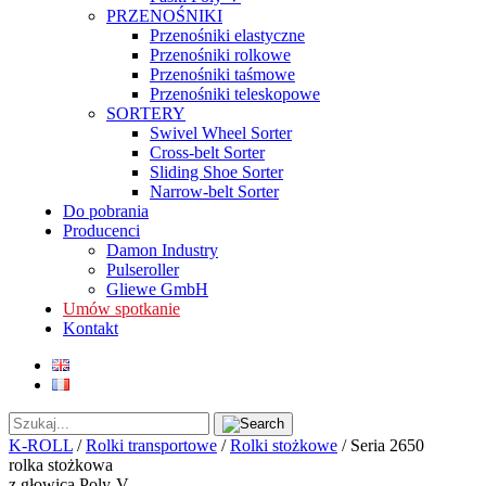
PRZENOŚNIKI
Przenośniki elastyczne
Przenośniki rolkowe
Przenośniki taśmowe
Przenośniki teleskopowe
SORTERY
Swivel Wheel Sorter
Cross-belt Sorter
Sliding Shoe Sorter
Narrow-belt Sorter
Do pobrania
Producenci
Damon Industry
Pulseroller
Gliewe GmbH
Umów spotkanie
Kontakt
K-ROLL
/
Rolki transportowe
/
Rolki stożkowe
/
Seria 2650
rolka stożkowa
z głowicą Poly-V